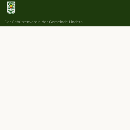
Der Schützenverein der Gemeinde Lindern
e. V. — Tradition, Gemeinschaft und
Brauchtum seit 1905.
VEREIN
Wer wir sind
Vorstand
Kompanien
Vereinschronik
Dokumente
SCHIESSSPORT