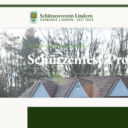
Nächster Termin:
8. Aug · Kompaniefest Lindern-Süd
Schützenverein Lindern
GEMEINDE LINDERN · SEIT 1905
SCHÜTZENVEREIN LINDERN
Schützenfest-P
Das offizielle Plakat des Schützenfestes Lindern und 
Jahrgänge.