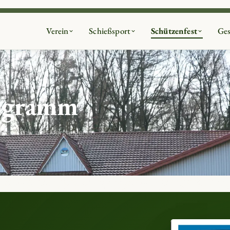
Verein
Schießsport
Schützenfest
Ges
rogramm
das Archiv aller vergangenen