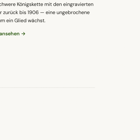
des Adlers vom Stamm löst, ist König für
 schwere Königskette mit den eingravierten
r zurück bis 1906 — eine ungebrochene
um ein Glied wächst.
6 ansehen →