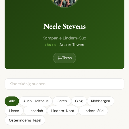
Neele Stevens
Kompanie Lindern-Süd
Anton Tewes
KÖNIG
Thron
Alle
Auen-Holthaus
Garen
Ging
Klöbbergen
Liener
Lienerloh
Lindern-Nord
Lindern-Süd
Osterlindern/Hegel