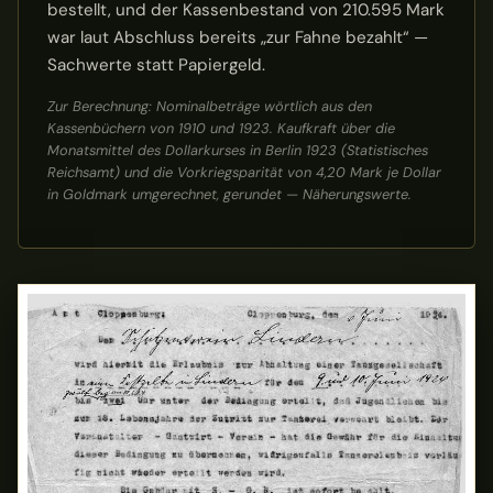
bestellt, und der Kassenbestand von 210.595 Mark
war laut Abschluss bereits „zur Fahne bezahlt“ —
Sachwerte statt Papiergeld.
Zur Berechnung: Nominalbeträge wörtlich aus den
Kassenbüchern von 1910 und 1923. Kaufkraft über die
Monatsmittel des Dollarkurses in Berlin 1923 (Statistisches
Reichsamt) und die Vorkriegsparität von 4,20 Mark je Dollar
in Goldmark umgerechnet, gerundet — Näherungswerte.