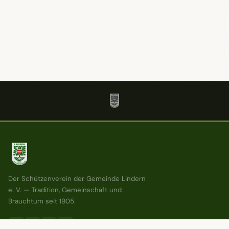
Der Schützenverein der Gemeinde Lindern
e. V. — Tradition, Gemeinschaft und
Brauchtum seit 1905.