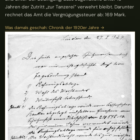
Jahren der Zutritt „zur Tanzerei“ verwehrt bleibt. Darunter
rechnet das Amt die Vergnügungssteuer ab: 169 Mark.
Was damals geschah: Chronik der 1920er Jahre →